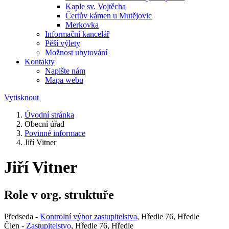
Kaple sv. Vojtěcha
Čertův kámen u Mutějovic
Merkovka
Informační kancelář
Pěší výlety
Možnost ubytování
Kontakty
Napište nám
Mapa webu
Vytisknout
Úvodní stránka
Obecní úřad
Povinné informace
Jiří Vitner
Jiří Vitner
Role v org. struktuře
Předseda -
Kontrolní výbor zastupitelstva
, Hředle 76, Hředle
Člen -
Zastupitelstvo
, Hředle 76, Hředle