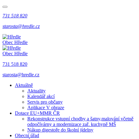
731 518 820
starosta@hredle.cz
Obec Hředle
Obec Hředle
731 518 820
starosta@hredle.cz
Aktuálně
Aktuality
Kalendář akcí
Servis pro občany
Aplikace V obraze
Dotace EU+MMR ČR
Rekonstrukce vstupní chodby a šatny,malování včetně
odpočívárny a modernizace zař. kuchyně MŠ
Nákup digestoře do školní jídelny
Obecní úřad