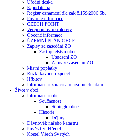
Úřední deska
E-podatelna
Registr oznámení dle zák.č.159⁄2006 Sb.
Povinné informace
CZECH POINT
Veřejnoprávní smlouvy
Obecné informace
ÚZEMNÍ PLÁN OBCE
Zápisy ze zasedání ZO
Zastupitelstvo obce
Usnesení ZO
Zápis ze zasedání ZO
Místní poplatky
Rozklikávací rozpočet
Hřbitov
Informace o zpracování osobních údajů
Život v obci
Informace o obci
Současnost
Strategie obce
Historie
Dějiny
Dávnověk našeho katastru
Pověsti ze Hředel
Kostel Všech Svatých