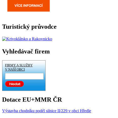
Turistický průvodce
Vyhledávač firem
FIRMY A SLUŽBY
V NAŠÍ OBCI
Dotace EU+MMR ČR
Výstavba chodníku podél silnice II/229 v obci Hředle