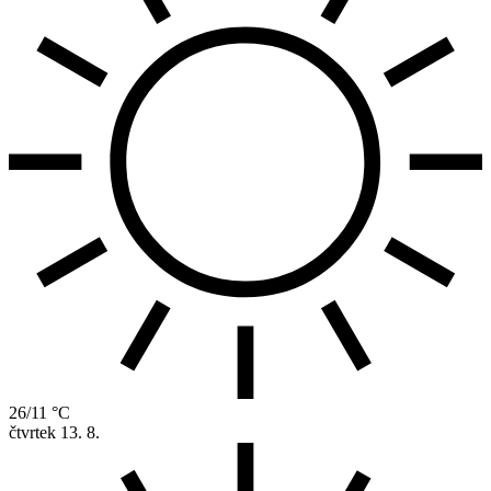
26/11 °C
čtvrtek
13. 8.