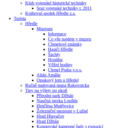
Klub vojenské historické techniky
Sraz vojenské techniky r. 2011
Knihovní spolek Hředle z.s.
Turista
Hředle
Muzeum
Informace
Co vše najdete v muzeu
Chmelové známky
Hasiči Hředle
Šachty
Honitba
Věžní hodiny
Chmel Praha v.o.s.
Altán Amálie
Opukový lom u Hředel
Ručně malovaná mapa Rakovnicka
Tipy na výlety po okolí
Přírodní park Džbán
Naučná stezka Louštín
Hrnčírna Mutějovice
Železniční muzeum v Lužné
Hrad Hlavačov
Hrad Džbán
Kounovské kamenné řady s expozicí