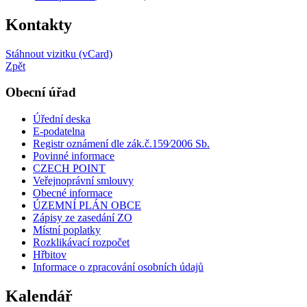
Kontakty
Stáhnout vizitku (vCard)
Zpět
Obecní úřad
Úřední deska
E-podatelna
Registr oznámení dle zák.č.159⁄2006 Sb.
Povinné informace
CZECH POINT
Veřejnoprávní smlouvy
Obecné informace
ÚZEMNÍ PLÁN OBCE
Zápisy ze zasedání ZO
Místní poplatky
Rozklikávací rozpočet
Hřbitov
Informace o zpracování osobních údajů
Kalendář