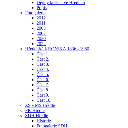
Dějiny kostela ve Hředlích
Popis
Fotogalerie
2012
2011
2008
2007
2020
2022
Hředelská KRONIKA 1836 - 1950
Část 1.
Část 2.
Část 3.
Část 4.
Část 5.
Část 6.
Část 7.
Část 8.
Část 9.
Část 10.
ZŠ a MŠ Hředle
FK Hředle
SDH Hředle
Historie
Fotogalerie SDH