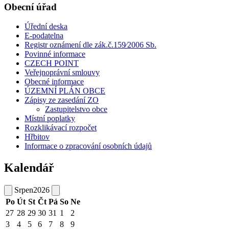
Obecní úřad
Úřední deska
E-podatelna
Registr oznámení dle zák.č.159⁄2006 Sb.
Povinné informace
CZECH POINT
Veřejnoprávní smlouvy
Obecné informace
ÚZEMNÍ PLÁN OBCE
Zápisy ze zasedání ZO
Zastupitelstvo obce
Místní poplatky
Rozklikávací rozpočet
Hřbitov
Informace o zpracování osobních údajů
Kalendář
Srpen
2026
Po
Út
St
Čt
Pá
So
Ne
27
28
29
30
31
1
2
3
4
5
6
7
8
9