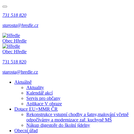
731 518 820
starosta@hredle.cz
Obec Hředle
Obec Hředle
731 518 820
starosta@hredle.cz
Aktuálně
Aktuality
Kalendář akcí
Servis pro občany
Aplikace V obraze
Dotace EU+MMR ČR
Rekonstrukce vstupní chodby a šatny,malování včetně
odpočívárny a modernizace zař. kuchyně MŠ
Nákup digestoře do školní jídelny
Obecní úřad