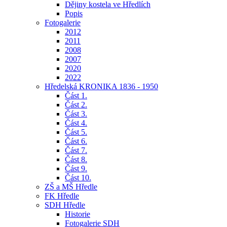
Dějiny kostela ve Hředlích
Popis
Fotogalerie
2012
2011
2008
2007
2020
2022
Hředelská KRONIKA 1836 - 1950
Část 1.
Část 2.
Část 3.
Část 4.
Část 5.
Část 6.
Část 7.
Část 8.
Část 9.
Část 10.
ZŠ a MŠ Hředle
FK Hředle
SDH Hředle
Historie
Fotogalerie SDH