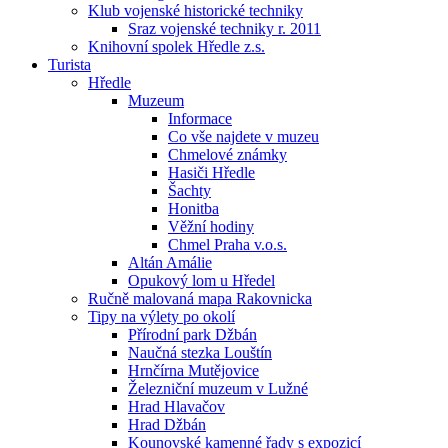
Klub vojenské historické techniky
Sraz vojenské techniky r. 2011
Knihovní spolek Hředle z.s.
Turista
Hředle
Muzeum
Informace
Co vše najdete v muzeu
Chmelové známky
Hasiči Hředle
Šachty
Honitba
Věžní hodiny
Chmel Praha v.o.s.
Altán Amálie
Opukový lom u Hředel
Ručně malovaná mapa Rakovnicka
Tipy na výlety po okolí
Přírodní park Džbán
Naučná stezka Louštín
Hrnčírna Mutějovice
Železniční muzeum v Lužné
Hrad Hlavačov
Hrad Džbán
Kounovské kamenné řady s expozicí