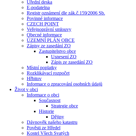
Úřední deska
E-podatelna
Registr oznámení dle zák.č.159⁄2006 Sb.
Povinné informace
CZECH POINT
Veřejnoprávní smlouvy
Obecné informace
ÚZEMNÍ PLÁN OBCE
Zápisy ze zasedání ZO
Zastupitelstvo obce
Usnesení ZO
Zápis ze zasedání ZO
Místní poplatky
Rozklikávací rozpočet
Hřbitov
Informace o zpracování osobních údajů
Život v obci
Informace o obci
Současnost
Strategie obce
Historie
Dějiny
Dávnověk našeho katastru
Pověsti ze Hředel
Kostel Všech Svatých