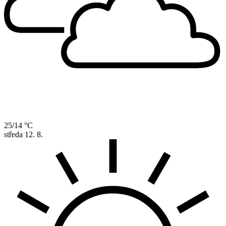
25/14 °C
středa
12. 8.