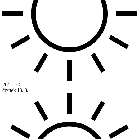
26/11 °C
čtvrtek
13. 8.