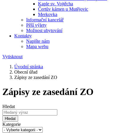
Kaple sv. Vojtěcha
Čertův kámen u Mutějovic
Merkovka
Informační kancelář
Pěší výlety
Možnost ubytování
Kontakty
Napište nám
Mapa webu
Vytisknout
Úvodní stránka
Obecní úřad
Zápisy ze zasedání ZO
Zápisy ze zasedání ZO
Hledat
Hledat
Kategorie