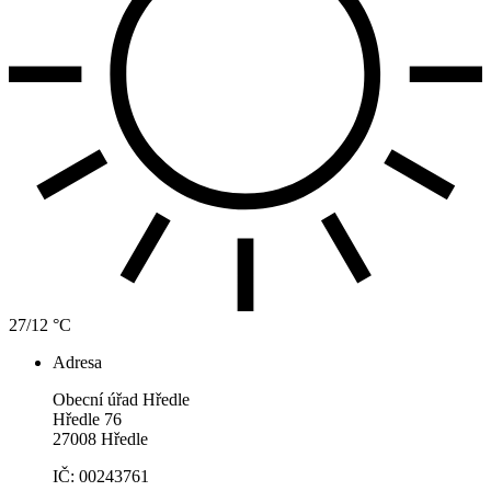
27/12 °C
Adresa
Obecní úřad Hředle
Hředle 76
27008 Hředle
IČ: 00243761