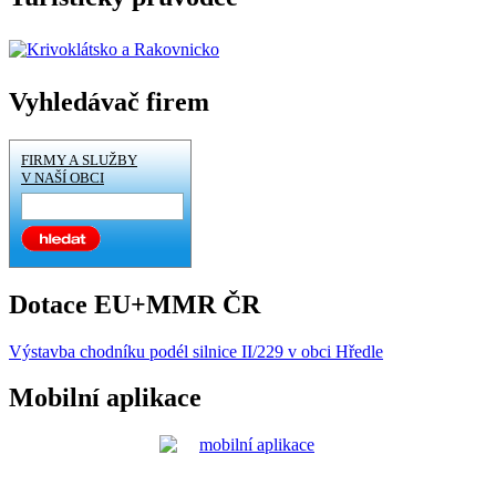
Vyhledávač firem
FIRMY A SLUŽBY
V NAŠÍ OBCI
Dotace EU+MMR ČR
Výstavba chodníku podél silnice II/229 v obci Hředle
Mobilní aplikace