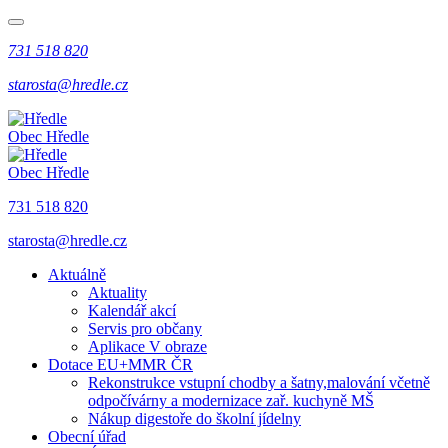
731 518 820
starosta@hredle.cz
Obec Hředle
Obec Hředle
731 518 820
starosta@hredle.cz
Aktuálně
Aktuality
Kalendář akcí
Servis pro občany
Aplikace V obraze
Dotace EU+MMR ČR
Rekonstrukce vstupní chodby a šatny,malování včetně
odpočívárny a modernizace zař. kuchyně MŠ
Nákup digestoře do školní jídelny
Obecní úřad