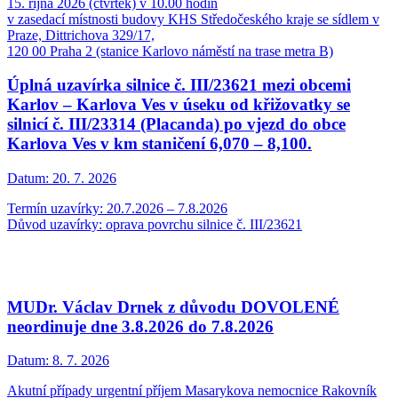
15. října 2026 (čtvrtek) v 10.00 hodin
v zasedací místnosti budovy KHS Středočeského kraje se sídlem v
Praze, Dittrichova 329/17,
120 00 Praha 2 (stanice Karlovo náměstí na trase metra B)
Úplná uzavírka silnice č. III/23621 mezi obcemi
Karlov – Karlova Ves v úseku od křižovatky se
silnicí č. III/23314 (Placanda) po vjezd do obce
Karlova Ves v km staničení 6,070 – 8,100.
Datum:
20. 7. 2026
Termín uzavírky: 20.7.2026 – 7.8.2026
Důvod uzavírky: oprava povrchu silnice č. III/23621
MUDr. Václav Drnek z důvodu DOVOLENÉ
neordinuje dne 3.8.2026 do 7.8.2026
Datum:
8. 7. 2026
Akutní případy urgentní příjem Masarykova nemocnice Rakovník