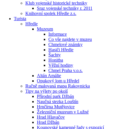
Klub vojenské historické techniky
Sraz vojenské techniky r. 2011
Knihovní spolek Hředle z.s.
Turista
Hředle
Muzeum
Informace
Co vše najdete v muzeu
Chmelové známky
Hasiči Hředle
Šachty
Honitba
Věžní hodiny
Chmel Praha v.o.s.
Altán Amálie
Opukový lom u Hředel
Ručně malovaná mapa Rakovnicka
Tipy na výlety po okolí
Přírodní park Džbán
Naučná stezka Louštín
Hrnčírna Mutějovice
Železniční muzeum v Lužné
Hrad Hlavačov
Hrad Džbán
Kounovské kamenné řady s expozicí