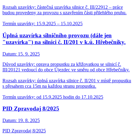
Rozsah uzavírky: částečná uzavírka silnice č. III/22912 – práce
budou provedeny za provozu s uzavřením části přilehlého pruhu.
Termín uzavírky: 15.9.2025 – 15.10.2025
Úplná uzavírka silničního provozu (dále jen
"uzavírka") na silnici č. II/201 v k.ú. Hřebečníky.
Datum:
15. 9. 2025
Důvod uzavírky: oprava propustku za křižovatkou se silnicí č.
III/20121 vedoucí do obce Újezdec ve směru od obce Hřebečníky.
Rozsah uzavírky: úplná uzavírka silnice č. II/201 v místě propustku
s přesahem cca 15m na každou stranu propustku.
Termín uzavírky: od 15.9.2025 hodin do 17.10.2025
PID Zpravodaj 8/2025
Datum:
19. 8. 2025
PID Zpravodaj 8/2025