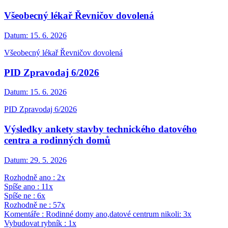
Všeobecný lékař Řevničov dovolená
Datum:
15. 6. 2026
Všeobecný lékař Řevničov dovolená
PID Zpravodaj 6/2026
Datum:
15. 6. 2026
PID Zpravodaj 6/2026
Výsledky ankety stavby technického datového
centra a rodinných domů
Datum:
29. 5. 2026
Rozhodně ano : 2x
Spíše ano : 11x
Spíše ne : 6x
Rozhodně ne : 57x
Komentáře : Rodinné domy ano,datové centrum nikoli: 3x
Vybudovat rybník : 1x