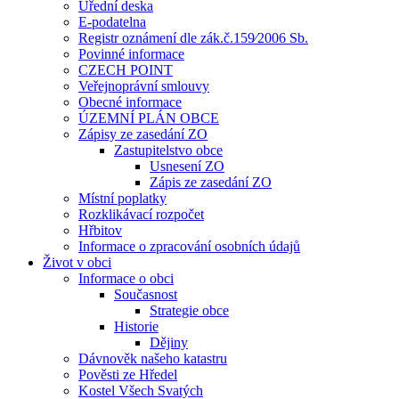
Úřední deska
E-podatelna
Registr oznámení dle zák.č.159⁄2006 Sb.
Povinné informace
CZECH POINT
Veřejnoprávní smlouvy
Obecné informace
ÚZEMNÍ PLÁN OBCE
Zápisy ze zasedání ZO
Zastupitelstvo obce
Usnesení ZO
Zápis ze zasedání ZO
Místní poplatky
Rozklikávací rozpočet
Hřbitov
Informace o zpracování osobních údajů
Život v obci
Informace o obci
Současnost
Strategie obce
Historie
Dějiny
Dávnověk našeho katastru
Pověsti ze Hředel
Kostel Všech Svatých