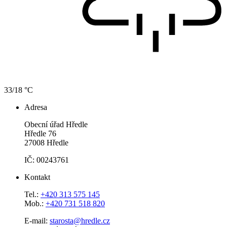
33/18 °C
Adresa
Obecní úřad Hředle
Hředle 76
27008 Hředle
IČ: 00243761
Kontakt
Tel.:
+420 313 575 145
Mob.:
+420 731 518 820
E-mail:
starosta@hredle.cz