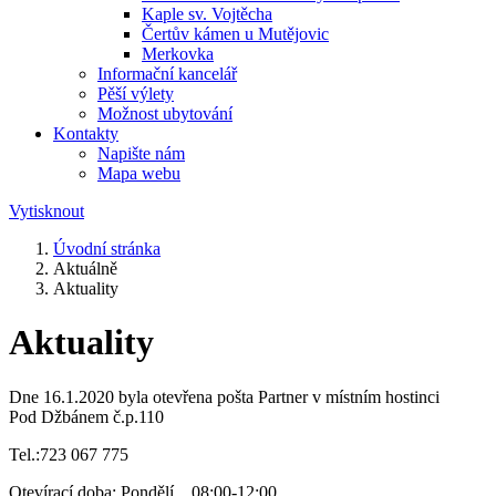
Kaple sv. Vojtěcha
Čertův kámen u Mutějovic
Merkovka
Informační kancelář
Pěší výlety
Možnost ubytování
Kontakty
Napište nám
Mapa webu
Vytisknout
Úvodní stránka
Aktuálně
Aktuality
Aktuality
Dne 16.1.2020 byla otevřena pošta Partner v místním hostinci
Pod Džbánem č.p.110
Tel.:723 067 775
Otevírací doba: Pondělí 08:00-12:00