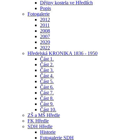
Dějiny kostela ve Hředlích
Popis
Fotogalerie
2012
2011
2008
2007
2020
2022
Hředelská KRONIKA 1836 - 1950
Část 1.
Část 2.
Část 3.
Část 4.
Část 5.
Část 6.
Část 7.
Část 8.
Část 9.
Část 10.
ZŠ a MŠ Hředle
FK Hředle
SDH Hředle
Historie
Fotogalerie SDH