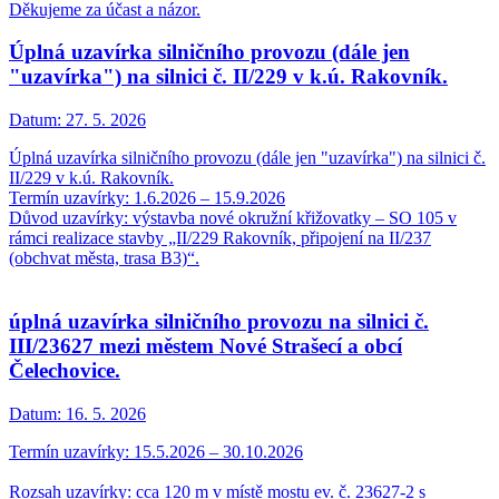
Děkujeme za účast a názor.
Úplná uzavírka silničního provozu (dále jen
"uzavírka") na silnici č. II/229 v k.ú. Rakovník.
Datum:
27. 5. 2026
Úplná uzavírka silničního provozu (dále jen "uzavírka") na silnici č.
II/229 v k.ú. Rakovník.
Termín uzavírky: 1.6.2026 – 15.9.2026
Důvod uzavírky: výstavba nové okružní křižovatky – SO 105 v
rámci realizace stavby „II/229 Rakovník, připojení na II/237
(obchvat města, trasa B3)“.
úplná uzavírka silničního provozu na silnici č.
III/23627 mezi městem Nové Strašecí a obcí
Čelechovice.
Datum:
16. 5. 2026
Termín uzavírky: 15.5.2026 – 30.10.2026
Rozsah uzavírky: cca 120 m v místě mostu ev. č. 23627-2 s