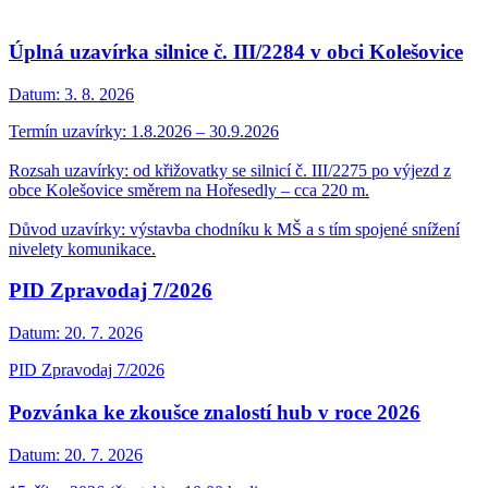
Úplná uzavírka silnice č. III/2284 v obci Kolešovice
Datum:
3. 8. 2026
Termín uzavírky: 1.8.2026 – 30.9.2026
Rozsah uzavírky: od křižovatky se silnicí č. III/2275 po výjezd z
obce Kolešovice směrem na Hořesedly – cca 220 m.
Důvod uzavírky: výstavba chodníku k MŠ a s tím spojené snížení
nivelety komunikace.
PID Zpravodaj 7/2026
Datum:
20. 7. 2026
PID Zpravodaj 7/2026
Pozvánka ke zkoušce znalostí hub v roce 2026
Datum:
20. 7. 2026