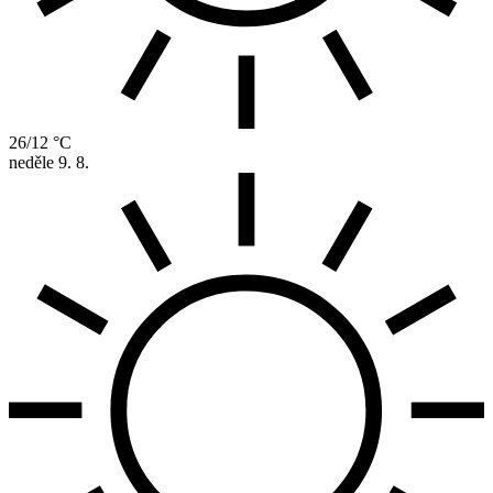
26/12 °C
neděle
9. 8.