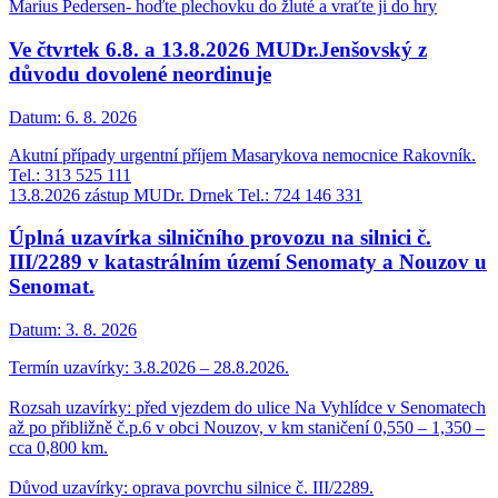
Marius Pedersen- hoďte plechovku do žluté a vraťte ji do hry
Ve čtvrtek 6.8. a 13.8.2026 MUDr.Jenšovský z
důvodu dovolené neordinuje
Datum:
6. 8. 2026
Akutní případy urgentní příjem Masarykova nemocnice Rakovník.
Tel.: 313 525 111
13.8.2026 zástup MUDr. Drnek Tel.: 724 146 331
Úplná uzavírka silničního provozu na silnici č.
III/2289 v katastrálním území Senomaty a Nouzov u
Senomat.
Datum:
3. 8. 2026
Termín uzavírky: 3.8.2026 – 28.8.2026.
Rozsah uzavírky: před vjezdem do ulice Na Vyhlídce v Senomatech
až po přibližně č.p.6 v obci Nouzov, v km staničení 0,550 – 1,350 –
cca 0,800 km.
Důvod uzavírky: oprava povrchu silnice č. III/2289.