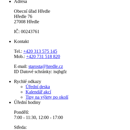
Adresa
Obecní úřad Hředle
Hředle 76
27008 Hředle
IČ: 00243761
Kontakt
Tel.:
+420 313 575 145
Mob.:
+420 731 518 820
E-mail:
starosta@hredle.cz
ID Datové schránky: isqbgfz
Rychlé odkazy
Úřední deska
Kalendář akcí
Tipy na výlety po okolí
Úřední hodiny
Pondělí:
7:00 - 11:30, 12:00 - 17:00
Středa: