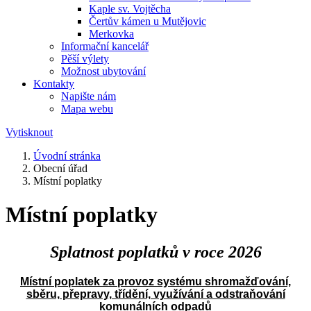
Kaple sv. Vojtěcha
Čertův kámen u Mutějovic
Merkovka
Informační kancelář
Pěší výlety
Možnost ubytování
Kontakty
Napište nám
Mapa webu
Vytisknout
Úvodní stránka
Obecní úřad
Místní poplatky
Místní poplatky
Splatnost poplatků v roce 2026
Místní poplatek za provoz systému shromažďování,
sběru, přepravy, třídění, využívání a odstraňování
komunálních odpadů