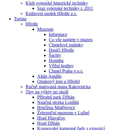
Klub vojenské historické techniky
Sraz vojenské techniky r. 2011
Knihovní spolek Hředle z.s.
Turista
Hředle
Muzeum
Informace
Co vše najdete v muzeu
Chmelové známky
Hasiči Hředle
Šachty
Honitba
Věžní hodiny
Chmel Praha v.o.s.
Altán Amálie
Opukový lom u Hředel
Ručně malovaná mapa Rakovnicka
Tipy na výlety po okolí
Přírodní park Džbán
Naučná stezka Louštín
Hrnčírna Mutějovice
Železniční muzeum v Lužné
Hrad Hlavačov
Hrad Džbán
Kounovské kamenné řady s expozicí