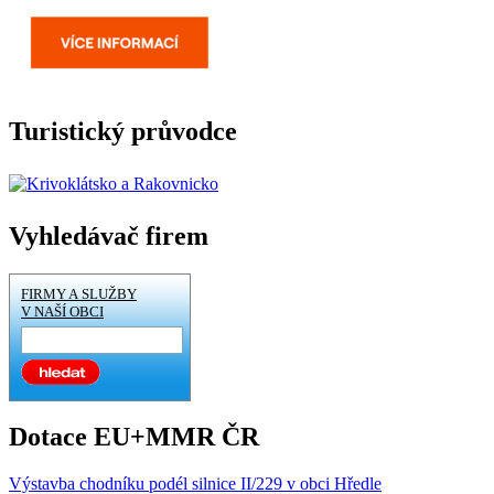
Turistický průvodce
Vyhledávač firem
FIRMY A SLUŽBY
V NAŠÍ OBCI
Dotace EU+MMR ČR
Výstavba chodníku podél silnice II/229 v obci Hředle