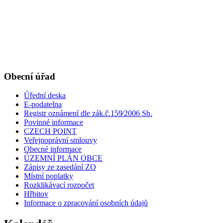
Obecní úřad
Úřední deska
E-podatelna
Registr oznámení dle zák.č.159⁄2006 Sb.
Povinné informace
CZECH POINT
Veřejnoprávní smlouvy
Obecné informace
ÚZEMNÍ PLÁN OBCE
Zápisy ze zasedání ZO
Místní poplatky
Rozklikávací rozpočet
Hřbitov
Informace o zpracování osobních údajů