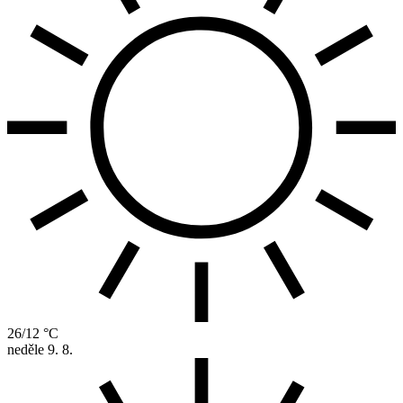
26/12 °C
neděle
9. 8.