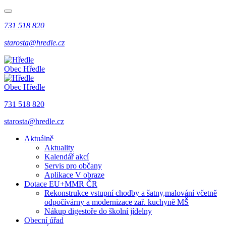
731 518 820
starosta@hredle.cz
Obec Hředle
Obec Hředle
731 518 820
starosta@hredle.cz
Aktuálně
Aktuality
Kalendář akcí
Servis pro občany
Aplikace V obraze
Dotace EU+MMR ČR
Rekonstrukce vstupní chodby a šatny,malování včetně
odpočívárny a modernizace zař. kuchyně MŠ
Nákup digestoře do školní jídelny
Obecní úřad