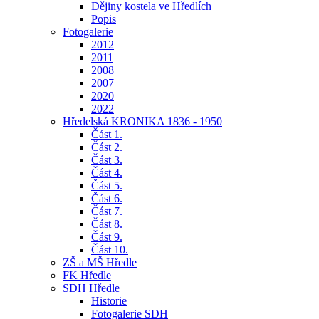
Dějiny kostela ve Hředlích
Popis
Fotogalerie
2012
2011
2008
2007
2020
2022
Hředelská KRONIKA 1836 - 1950
Část 1.
Část 2.
Část 3.
Část 4.
Část 5.
Část 6.
Část 7.
Část 8.
Část 9.
Část 10.
ZŠ a MŠ Hředle
FK Hředle
SDH Hředle
Historie
Fotogalerie SDH