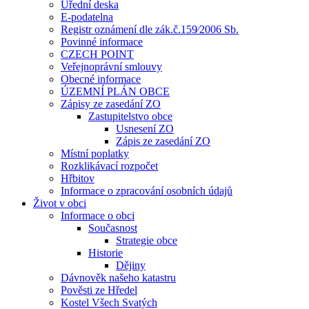
Úřední deska
E-podatelna
Registr oznámení dle zák.č.159⁄2006 Sb.
Povinné informace
CZECH POINT
Veřejnoprávní smlouvy
Obecné informace
ÚZEMNÍ PLÁN OBCE
Zápisy ze zasedání ZO
Zastupitelstvo obce
Usnesení ZO
Zápis ze zasedání ZO
Místní poplatky
Rozklikávací rozpočet
Hřbitov
Informace o zpracování osobních údajů
Život v obci
Informace o obci
Současnost
Strategie obce
Historie
Dějiny
Dávnověk našeho katastru
Pověsti ze Hředel
Kostel Všech Svatých