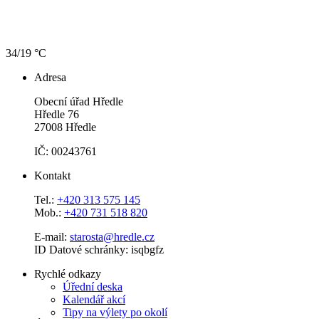
34/19 °C
Adresa
Obecní úřad Hředle
Hředle 76
27008 Hředle
IČ: 00243761
Kontakt
Tel.:
+420 313 575 145
Mob.:
+420 731 518 820
E-mail:
starosta@hredle.cz
ID Datové schránky: isqbgfz
Rychlé odkazy
Úřední deska
Kalendář akcí
Tipy na výlety po okolí