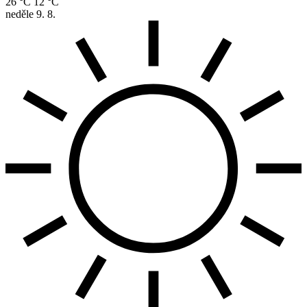
26 °C
12 °C
neděle
9. 8.