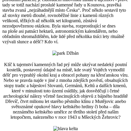
tady se totiž nachází proslulé kamenné řady u Kounova, pravěká
stavba zvaná „nejzáhadnější místo Česka“. Proč někdo sestavil tyto
až stovky metrů dlouhé, rovnoběžné linie z kamenů různých
velikostí, těžkých až několik set kilogramů, zůstává
nezodpovězenou otázkou. Byla stavba, rozprostírající se dnes
na ploše asi patnáct hektarů, astronomickým kalendářem, nebo
obřadním shromaždištěm, kde lidé před několika tisíci lety rituálně
vzývali slunce a déšť? Kdo ví.
Klíč k tajemství kamenných řad prý může ukrývat nedaleký poutní
kostelík, postavený údajně na místě, kde svatý Vojtěch vymodlil
déšť pro vyprahlý okolní kraj a obracel pohany na křesťanskou víru.
Nebo se pravda najde v jiné z mnoha zdejších pověstí, obsahujících
stopy tradic a bájesloví Slovanů, Germánů, Keltů a dalších kmenů,
které v minulosti toto území osídlily, jak dosvědčují i četné
archeologické nálezy včetně fascinujících objevů z bájného hradiště
Dřevíč, čtvrt milionu let starého pěstního klínu z Mutějovic anebo
světoznámé opukové hlavy keltského hrdiny či boha – díla
neznámého keltského umělce ze třetího století před naším
letopočtem, nalezeného v roce 1943 u Mšeckých Žehrovic?