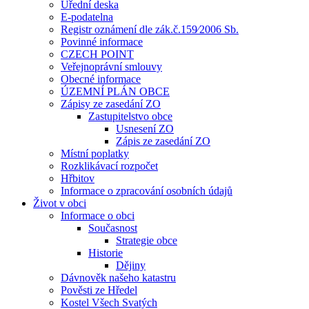
Úřední deska
E-podatelna
Registr oznámení dle zák.č.159⁄2006 Sb.
Povinné informace
CZECH POINT
Veřejnoprávní smlouvy
Obecné informace
ÚZEMNÍ PLÁN OBCE
Zápisy ze zasedání ZO
Zastupitelstvo obce
Usnesení ZO
Zápis ze zasedání ZO
Místní poplatky
Rozklikávací rozpočet
Hřbitov
Informace o zpracování osobních údajů
Život v obci
Informace o obci
Současnost
Strategie obce
Historie
Dějiny
Dávnověk našeho katastru
Pověsti ze Hředel
Kostel Všech Svatých