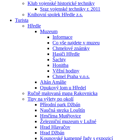
Klub vojenské historické techniky
Sraz vojenské techniky r. 2011
Knihovní spolek Hředle z.s.
Turista
Hředle
Muzeum
Informace
Co vše najdete v muzeu
Chmelové známky
Hasiči Hředle
Šachty
Honitba
Věžní hodiny
Chmel Praha v.o.s.
Altán Amálie
Opukový lom u Hředel
Ručně malovaná mapa Rakovnicka
Tipy na výlety po okolí
Přírodní park Džbán
Naučná stezka Louštín
Hrnčírna Mutějovice
Železniční muzeum v Lužné
Hrad Hlavačov
Hrad Džbán
Kounovské kamenné řady s expozicí