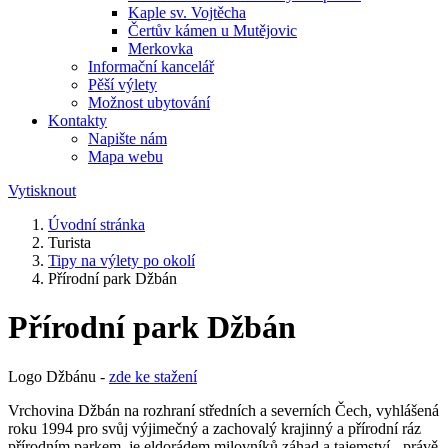
Kaple sv. Vojtěcha
Čertův kámen u Mutějovic
Merkovka
Informační kancelář
Pěší výlety
Možnost ubytování
Kontakty
Napište nám
Mapa webu
Vytisknout
Úvodní stránka
Turista
Tipy na výlety po okolí
Přírodní park Džbán
Přírodní park Džbán
Logo Džbánu -
zde ke stažení
Vrchovina Džbán na rozhraní středních a severních Čech, vyhlášená
roku 1994 pro svůj výjimečný a zachovalý krajinný a přírodní ráz
přírodním parkem, je eldorádem milovníků záhad a tajemství - právě