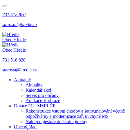
731 518 820
starosta@hredle.cz
Obec Hředle
Obec Hředle
731 518 820
starosta@hredle.cz
Aktuálně
Aktuality
Kalendář akcí
Servis pro občany
Aplikace V obraze
Dotace EU+MMR ČR
Rekonstrukce vstupní chodby a šatny,malování včetně
odpočívárny a modernizace zař. kuchyně MŠ
Nákup digestoře do školní jídelny
Obecní úřad