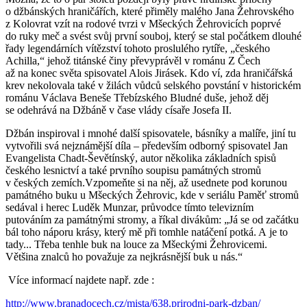
o džbánských hraničářích, které přiměly malého Jana Žehrovského
z Kolovrat vzít na rodové tvrzi v Mšeckých Žehrovicích poprvé
do ruky meč a svést svůj první souboj, který se stal počátkem dlouhé
řady legendárních vítězství tohoto proslulého rytíře, „českého
Achilla,“ jehož titánské činy převyprávěl v románu Z Čech
až na konec světa spisovatel Alois Jirásek. Kdo ví, zda hraničářská
krev nekolovala také v žilách vůdců selského povstání v historickém
románu Václava Beneše Třebízského Bludné duše, jehož děj
se odehrává na Džbáně v čase vlády císaře Josefa II.
Džbán inspiroval i mnohé další spisovatele, básníky a malíře, jiní tu
vytvořili svá nejznámější díla – především odborný spisovatel Jan
Evangelista Chadt-Ševětínský, autor několika základních spisů
českého lesnictví a také prvního soupisu památných stromů
v českých zemích.Vzpomeňte si na něj, až usednete pod korunou
památného buku u Mšeckých Žehrovic, kde v seriálu Paměť stromů
sedával i herec Luděk Munzar, průvodce tímto televizním
putováním za památnými stromy, a říkal divákům: „Já se od začátku
bál toho náporu krásy, který mě při tomhle natáčení potká. A je to
tady... Třeba tenhle buk na louce za Mšeckými Žehrovicemi.
Většina znalců ho považuje za nejkrásnější buk u nás.“
Více informací najdete např. zde :
http://www.branadocech.cz/mista/638.prirodni-park-dzban/