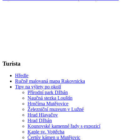
Turista
Hředle
Ručně malovaná mapa Rakovnicka
Tipy na výlety po okolí
Přírodní park Džbán
Naučná stezka Louštín
Hrnčírna Mutějovice
Železniční muzeum v Lužné
Hrad Hlavačov
Hrad Džbán
Kounovské kamenné řady s expozicí
Kaple sv. Vojtěcha
Čertův kámen u Mutějovic