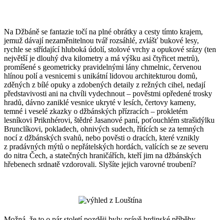
Na Džbáně se fantazie točí na plné obrátky a cesty tímto krajem,
jemuž dávají nezaměnitelnou tvář rozsáhlé, zvlášť bukové lesy,
rychle se střídající hluboká údolí, stolové vrchy a opukové srázy (ten
největší je dlouhý dva kilometry a má výšku asi čtyřicet metrů),
promíšené s geometricky pravidelnými lány chmelnic, červenou
hlínou polí a vesnicemi s unikátní lidovou architekturou domů,
zděných z bílé opuky a zdobených detaily z režných cihel, nedají
představivosti ani na chvíli vydechnout – pověstmi opředené trosky
hradů, dávno zaniklé vesnice ukryté v lesích, čertovy kameny,
temné i veselé zkazky o džbánských přízracích – prokletém
lesníkovi Priknhérovi, štědré Jasanové paní, poťouchlém strašidýlku
Brunclíkovi, pokladech, ohnivých sudech, řítících se za temných
nocí z džbánských svahů, nebo pověsti o dracích, které vznikly
z pradávných mýtů o nepřátelských hordách, valících se ze severu
do nitra Čech, a statečných hraničářích, kteří jim na džbánských
hřebenech srdnatě vzdorovali. Slyšíte jejich varovné troubení?
Možná, že to o pár století později byly právě hrdinské příběhy