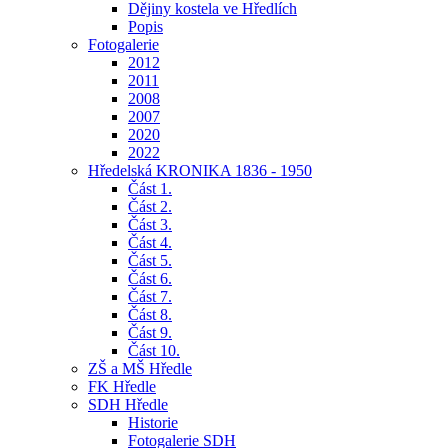
Dějiny kostela ve Hředlích
Popis
Fotogalerie
2012
2011
2008
2007
2020
2022
Hředelská KRONIKA 1836 - 1950
Část 1.
Část 2.
Část 3.
Část 4.
Část 5.
Část 6.
Část 7.
Část 8.
Část 9.
Část 10.
ZŠ a MŠ Hředle
FK Hředle
SDH Hředle
Historie
Fotogalerie SDH