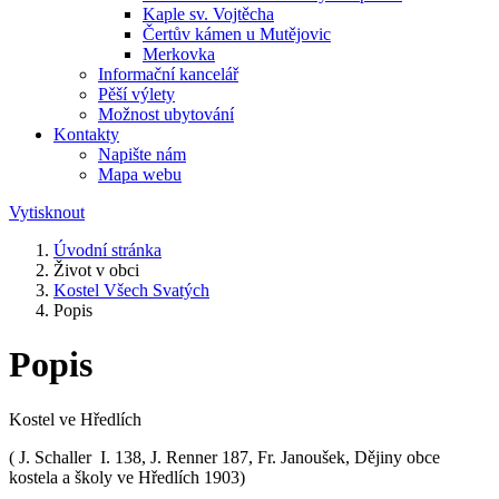
Kaple sv. Vojtěcha
Čertův kámen u Mutějovic
Merkovka
Informační kancelář
Pěší výlety
Možnost ubytování
Kontakty
Napište nám
Mapa webu
Vytisknout
Úvodní stránka
Život v obci
Kostel Všech Svatých
Popis
Popis
Kostel ve Hředlích
( J. Schaller I. 138, J. Renner 187, Fr. Janoušek, Dějiny obce
kostela a školy ve Hředlích 1903)