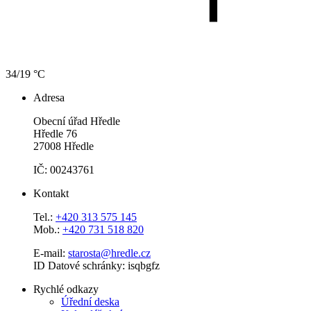
34/19 °C
Adresa
Obecní úřad Hředle
Hředle 76
27008 Hředle
IČ: 00243761
Kontakt
Tel.:
+420 313 575 145
Mob.:
+420 731 518 820
E-mail:
starosta@hredle.cz
ID Datové schránky: isqbgfz
Rychlé odkazy
Úřední deska