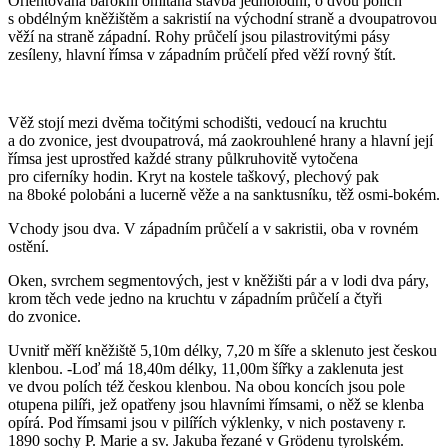
Orientovaná barokní omítaná stavba jednolodní, o dvou polích
s obdélným kněžištěm a sakristií na východní straně a dvoupatrovou
věží na straně západní. Rohy průčelí jsou pilastrovitými pásy
zesíleny, hlavní římsa v západním průčelí před věží rovný štít.
Věž stojí mezi dvěma točitými schodišti, vedoucí na kruchtu
a do zvonice, jest dvoupatrová, má zaokrouhlené hrany a hlavní její
římsa jest uprostřed každé strany půlkruhovitě vytočena
pro ciferníky hodin. Kryt na kostele taškový, plechový pak
na 8boké polobáni a lucerně věže a na sanktusníku, těž osmi-bokém.
Vchody jsou dva. V západním průčelí a v sakristii, oba v rovném
ostění.
Oken, svrchem segmentových, jest v kněžišti pár a v lodi dva páry,
krom těch vede jedno na kruchtu v západním průčelí a čtyři
do zvonice.
Uvnitř měří kněžiště 5,10m délky, 7,20 m šíře a sklenuto jest českou
klenbou. -Loď má 18,40m délky, 11,00m šířky a zaklenuta jest
ve dvou polích též českou klenbou. Na obou koncích jsou pole
otupena pilíři, jež opatřeny jsou hlavními římsami, o něž se klenba
opírá. Pod římsami jsou v pilířích výklenky, v nich postaveny r.
1890 sochy P. Marie a sv. Jakuba řezané v Grödenu tyrolském.