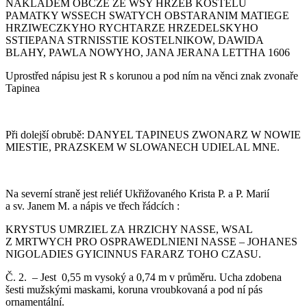
NAKLADEM OBCZE ZE WSY HRZEB KOSTELU
PAMATKY WSSECH SWATYCH OBSTARANIM MATIEGE
HRZIWECZKYHO RYCHTARZE HRZEDELSKYHO
SSTIEPANA STRNISSTIE KOSTELNIKOW, DAWIDA
BLAHY, PAWLA NOWYHO, JANA JERANA LETTHA 1606
Uprostřed nápisu jest R s korunou a pod ním na věnci znak zvonaře
Tapinea
Při dolejší obrubě: DANYEL TAPINEUS ZWONARZ W NOWIE
MIESTIE, PRAZSKEM W SLOWANECH UDIELAL MNE.
Na severní straně jest reliéf Ukřižovaného Krista P. a P. Marií
a sv. Janem M. a nápis ve třech řádcích :
KRYSTUS UMRZIEL ZA HRZICHY NASSE, WSAL
Z MRTWYCH PRO OSPRAWEDLNIENI NASSE – JOHANES
NIGOLADIES GYICINNUS FARARZ TOHO CZASU.
Č. 2. – Jest 0,55 m vysoký a 0,74 m v průměru. Ucha zdobena
šesti mužskými maskami, koruna vroubkovaná a pod ní pás
ornamentální.