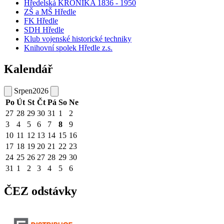
Hředelská KRONIKA 1836 - 1950
ZŠ a MŠ Hředle
FK Hředle
SDH Hředle
Klub vojenské historické techniky
Knihovní spolek Hředle z.s.
Kalendář
Srpen
2026
Po
Út
St
Čt
Pá
So
Ne
27
28
29
30
31
1
2
3
4
5
6
7
8
9
10
11
12
13
14
15
16
17
18
19
20
21
22
23
24
25
26
27
28
29
30
31
1
2
3
4
5
6
ČEZ odstávky