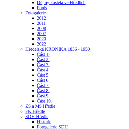
Dějiny kostela ve Hředlích
Popis
Fotogalerie
2012
2011
2008
2007
2020
2022
Hředelská KRONIKA 1836 - 1950
Část 1.
Část 2.
Část 3.
Část 4.
Část 5.
Část 6.
Část 7.
Část 8.
Část 9.
Část 10.
ZŠ a MŠ Hředle
FK Hředle
SDH Hředle
Historie
Fotogalerie SDH