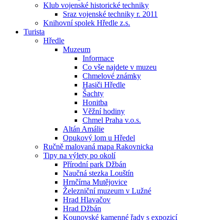
Klub vojenské historické techniky
Sraz vojenské techniky r. 2011
Knihovní spolek Hředle z.s.
Turista
Hředle
Muzeum
Informace
Co vše najdete v muzeu
Chmelové známky
Hasiči Hředle
Šachty
Honitba
Věžní hodiny
Chmel Praha v.o.s.
Altán Amálie
Opukový lom u Hředel
Ručně malovaná mapa Rakovnicka
Tipy na výlety po okolí
Přírodní park Džbán
Naučná stezka Louštín
Hrnčírna Mutějovice
Železniční muzeum v Lužné
Hrad Hlavačov
Hrad Džbán
Kounovské kamenné řady s expozicí