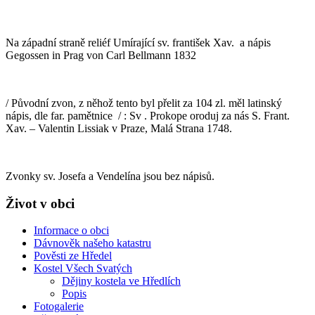
Na západní straně reliéf Umírající sv. františek Xav. a nápis
Gegossen in Prag von Carl Bellmann 1832
/ Původní zvon, z něhož tento byl přelit za 104 zl. měl latinský
nápis, dle far. pamětnice / : Sv . Prokope oroduj za nás S. Frant.
Xav. – Valentin Lissiak v Praze, Malá Strana 1748.
Zvonky sv. Josefa a Vendelína jsou bez nápisů.
Život v obci
Informace o obci
Dávnověk našeho katastru
Pověsti ze Hředel
Kostel Všech Svatých
Dějiny kostela ve Hředlích
Popis
Fotogalerie