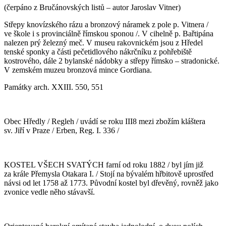
(čerpáno z Bručánovských listů – autor Jaroslav Vitner)
Střepy knovízského rázu a bronzový náramek z pole p. Vitnera /
ve škole i s provinciálně římskou sponou /. V cihelně p. Bařtipána
nalezen prý železný meč. V museu rakovnickém jsou z Hředel
tenské sponky a části pečetidlového nákrčníku z pohřebiště
kostrového, dále 2 bylanské nádobky a střepy římsko – stradonické.
V zemském muzeu bronzová mince Gordiana.
Památky arch. XXIII. 550, 551
Obec Hředly / Regleh / uvádí se roku III8 mezi zbožím kláštera
sv. Jiří v Praze / Erben, Reg. I. 336 /
KOSTEL VŠECH SVATÝCH farní od roku 1882 / byl jím již
za krále Přemysla Otakara I. / Stojí na bývalém hřbitově uprostřed
návsi od let 1758 až 1773. Původní kostel byl dřevěný, rovněž jako
zvonice vedle něho stávavší.