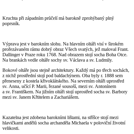
Kruchta při západním průčelí má barokně zprohýbaný plný
poprsník.
Výprava jest v barokním slohu. Na hlavním oltáři visí v širokém
prořezávaném rámu dobrý obraz Všech svatých, jež maloval Frant.
Dallinger v Praze roku 1768. Nad obrazem stojí socha Boha Otce.
Na brankách vedle oltáře sochy sv. Václava a sv. Ludmily.
Bokové oltáře jsou stejně architektury. Každý má po třech sochách,
z nichž prostřední stojí pod baldachýnem. Oba byly r. 1888 sem
přeneseny z kostela křivoklátského. Na severním oltáři uprostřed
sv. Anna, učící P. Marii, řezané sousoší, mezi sv. Antonínem
a sv. Františkem. Na jižním oltáři stojí uprostřed socha sv. Barbory
mezi sv. Janem Křtitelem a Zachariášem.
Kazatelna jest zdobena barokními lištami, na stříšce stojí mezi
hlavičkami andělů socha archanděla Michaela v poloviční životní
velikosti.