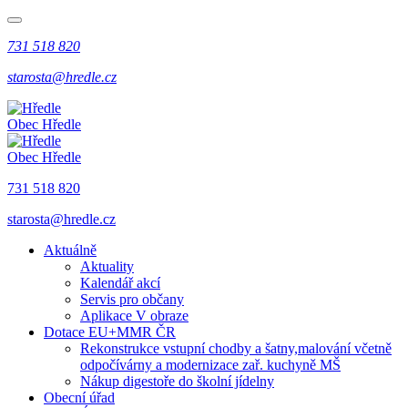
731 518 820
starosta@hredle.cz
Obec Hředle
Obec Hředle
731 518 820
starosta@hredle.cz
Aktuálně
Aktuality
Kalendář akcí
Servis pro občany
Aplikace V obraze
Dotace EU+MMR ČR
Rekonstrukce vstupní chodby a šatny,malování včetně
odpočívárny a modernizace zař. kuchyně MŠ
Nákup digestoře do školní jídelny
Obecní úřad