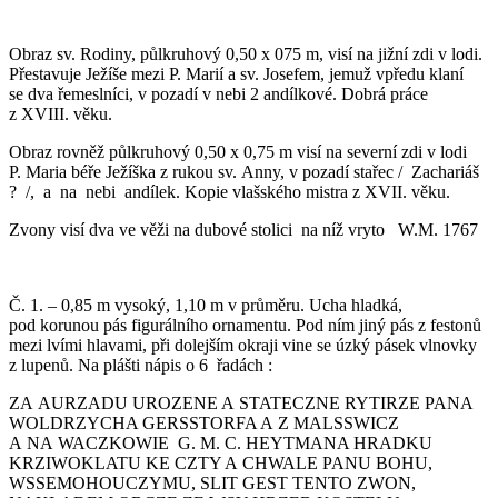
Obraz sv. Rodiny, půlkruhový 0,50 x 075 m, visí na jižní zdi v lodi.
Přestavuje Ježíše mezi P. Marií a sv. Josefem, jemuž vpředu klaní
se dva řemeslníci, v pozadí v nebi 2 andílkové. Dobrá práce
z XVIII. věku.
Obraz rovněž půlkruhový 0,50 x 0,75 m visí na severní zdi v lodi
P. Maria béře Ježíška z rukou sv. Anny, v pozadí stařec / Zachariáš
? /, a na nebi andílek. Kopie vlašského mistra z XVII. věku.
Zvony visí dva ve věži na dubové stolici na níž vryto W.M. 1767
Č. 1. – 0,85 m vysoký, 1,10 m v průměru. Ucha hladká,
pod korunou pás figurálního ornamentu. Pod ním jiný pás z festonů
mezi lvími hlavami, při dolejším okraji vine se úzký pásek vlnovky
z lupenů. Na plášti nápis o 6 řadách :
ZA AURZADU UROZENE A STATECZNE RYTIRZE PANA
WOLDRZYCHA GERSSTORFA A Z MALSSWICZ
A NA WACZKOWIE G. M. C. HEYTMANA HRADKU
KRZIWOKLATU KE CZTY A CHWALE PANU BOHU,
WSSEMOHOUCZYMU, SLIT GEST TENTO ZWON,