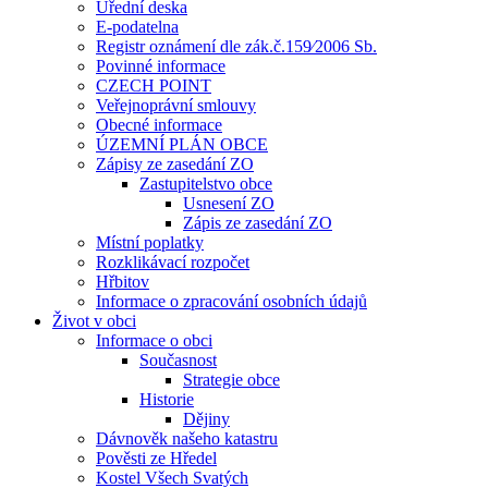
Úřední deska
E-podatelna
Registr oznámení dle zák.č.159⁄2006 Sb.
Povinné informace
CZECH POINT
Veřejnoprávní smlouvy
Obecné informace
ÚZEMNÍ PLÁN OBCE
Zápisy ze zasedání ZO
Zastupitelstvo obce
Usnesení ZO
Zápis ze zasedání ZO
Místní poplatky
Rozklikávací rozpočet
Hřbitov
Informace o zpracování osobních údajů
Život v obci
Informace o obci
Současnost
Strategie obce
Historie
Dějiny
Dávnověk našeho katastru
Pověsti ze Hředel
Kostel Všech Svatých