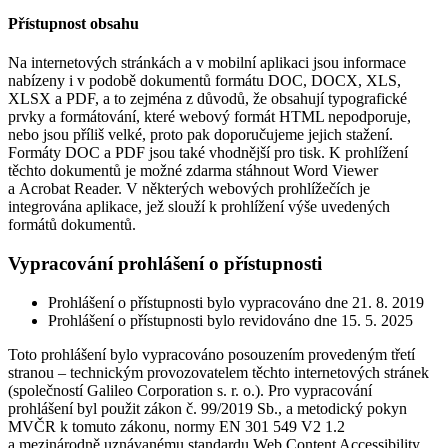
Přístupnost obsahu
Na internetových stránkách a v mobilní aplikaci jsou informace
nabízeny i v podobě dokumentů formátu DOC, DOCX, XLS,
XLSX a PDF, a to zejména z důvodů, že obsahují typografické
prvky a formátování, které webový formát HTML nepodporuje,
nebo jsou příliš velké, proto pak doporučujeme jejich stažení.
Formáty DOC a PDF jsou také vhodnější pro tisk. K prohlížení
těchto dokumentů je možné zdarma stáhnout Word Viewer
a Acrobat Reader. V některých webových prohlížečích je
integrována aplikace, jež slouží k prohlížení výše uvedených
formátů dokumentů.
Vypracování prohlášení o přístupnosti
Prohlášení o přístupnosti bylo vypracováno dne 21. 8. 2019
Prohlášení o přístupnosti bylo revidováno dne 15. 5. 2025
Toto prohlášení bylo vypracováno posouzením provedeným třetí
stranou – technickým provozovatelem těchto internetových stránek
(společností Galileo Corporation s. r. o.). Pro vypracování
prohlášení byl použit zákon č. 99/2019 Sb., a metodický pokyn
MVČR k tomuto zákonu, normy EN 301 549 V2 1.2
a mezinárodně uznávanému standardu Web Content Accessibility