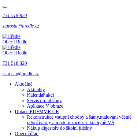
731 518 820
starosta@hredle.cz
Obec Hředle
Obec Hředle
731 518 820
starosta@hredle.cz
Aktuálně
Aktuality
Kalendář akcí
Servis pro občany
Aplikace V obraze
Dotace EU+MMR ČR
Rekonstrukce vstupní chodby a šatny,malování včetně
odpočívárny a modernizace zař. kuchyně MŠ
Nákup digestoře do školní jídelny
Obecní úřad