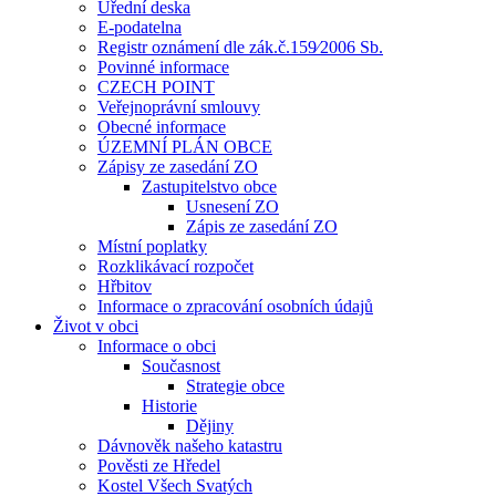
Úřední deska
E-podatelna
Registr oznámení dle zák.č.159⁄2006 Sb.
Povinné informace
CZECH POINT
Veřejnoprávní smlouvy
Obecné informace
ÚZEMNÍ PLÁN OBCE
Zápisy ze zasedání ZO
Zastupitelstvo obce
Usnesení ZO
Zápis ze zasedání ZO
Místní poplatky
Rozklikávací rozpočet
Hřbitov
Informace o zpracování osobních údajů
Život v obci
Informace o obci
Současnost
Strategie obce
Historie
Dějiny
Dávnověk našeho katastru
Pověsti ze Hředel
Kostel Všech Svatých