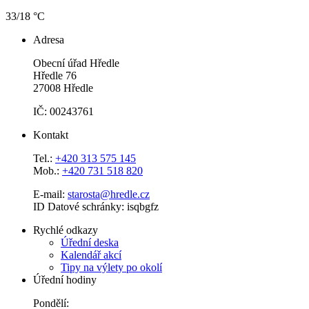
33/18 °C
Adresa
Obecní úřad Hředle
Hředle 76
27008 Hředle
IČ: 00243761
Kontakt
Tel.:
+420 313 575 145
Mob.:
+420 731 518 820
E-mail:
starosta@hredle.cz
ID Datové schránky: isqbgfz
Rychlé odkazy
Úřední deska
Kalendář akcí
Tipy na výlety po okolí
Úřední hodiny
Pondělí: