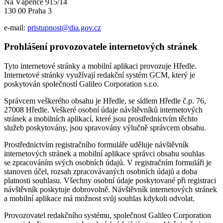
Na Vápence 915/14
130 00 Praha 3
e-mail:
pristupnost@dia.gov.cz
Prohlášení provozovatele internetových stránek
Tyto internetové stránky a mobilní aplikaci provozuje Hředle.
Internetové stránky využívají redakční systém GCM, který je
poskytován společností Galileo Corporation s.r.o.
Správcem veškerého obsahu je Hředle, se sídlem Hředle č.p. 76,
27008 Hředle. Veškeré osobní údaje návštěvníků internetových
stránek a mobilních aplikací, které jsou prostřednictvím těchto
služeb poskytovány, jsou spravovány výlučně správcem obsahu.
Prostřednictvím registračního formuláře uděluje návštěvník
internetových stránek a mobilní aplikace správci obsahu souhlas
se zpracováním svých osobních údajů. V registračním formuláři je
stanoven účel, rozsah zpracovávaných osobních údajů a doba
platnosti souhlasu. Všechny osobní údaje poskytované při registraci
návštěvník poskytuje dobrovolně. Návštěvník internetových stránek
a mobilní aplikace má možnost svůj souhlas kdykoli odvolat.
Provozovatel redakčního systému, společnost Galileo Corporation