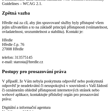
Guidelines – WCAG 2.1.
Zpětná vazba
Hředle má za cíl, aby jím spravované služby byly přístupné všem
jejím uživatelům a to na základě principů přístupnosti (vnímatelnost,
ovladatelnost, srozumitelnost a stabilita). Kontakt je:
Hředle
Hředle č.p. 76
27008 Hředle
telefon: 313575145
e-mail: starosta@hredle.cz
Postupy pro prosazování práva
V případě, že Vám nebyla poskytnuta odpověď nebo poskytnutá
odpověď je neadekvátní či neuspokojivá v souvislosti s Vaší žádostí
či oznámením ohledně přístupnosti internetových stránek nebo
webové aplikace, kontaktujte příslušný orgán pro prosazování
práva:
Digitální a informační agentura