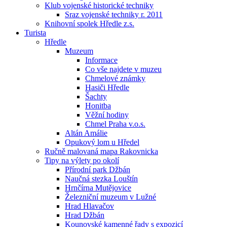
Klub vojenské historické techniky
Sraz vojenské techniky r. 2011
Knihovní spolek Hředle z.s.
Turista
Hředle
Muzeum
Informace
Co vše najdete v muzeu
Chmelové známky
Hasiči Hředle
Šachty
Honitba
Věžní hodiny
Chmel Praha v.o.s.
Altán Amálie
Opukový lom u Hředel
Ručně malovaná mapa Rakovnicka
Tipy na výlety po okolí
Přírodní park Džbán
Naučná stezka Louštín
Hrnčírna Mutějovice
Železniční muzeum v Lužné
Hrad Hlavačov
Hrad Džbán
Kounovské kamenné řady s expozicí