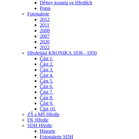
Dějiny kostela ve Hředlích
Popis
Fotogalerie
2012
2011
2008
2007
2020
2022
Hředelská KRONIKA 1836 - 1950
Část 1.
Část 2.
Část 3.
Část 4.
Část 5.
Část 6.
Část 7.
Část 8.
Část 9.
Část 10.
ZŠ a MŠ Hředle
FK Hředle
SDH Hředle
Historie
Fotogalerie SDH