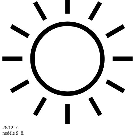
26/12 °C
neděle
9. 8.