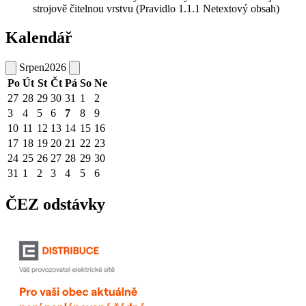
strojově čitelnou vrstvu (Pravidlo 1.1.1 Netextový obsah)
Kalendář
Srpen
2026
Po
Út
St
Čt
Pá
So
Ne
27
28
29
30
31
1
2
3
4
5
6
7
8
9
10
11
12
13
14
15
16
17
18
19
20
21
22
23
24
25
26
27
28
29
30
31
1
2
3
4
5
6
ČEZ odstávky