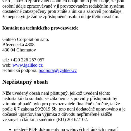
s.r.o., jakožto zpracovatel osobních údajů tímto prohlašuje, že jsou
osobní údaje zpracovávané v jí provozovaném redakčním systému
dostatečně zabezpečeny proti ztrátě a úniku a zároveň prohlašuje,
že neposkytuje žádné zpřístupněné osobní údaje třetím osobám.
Kontakt na technického provozovatele
Galileo Corporation s.r.o.
Březenecká 4808
430 04 Chomutov
tel.: +420 226 257 057
web:
www.igalileo.cz
technická podpora:
podpora@igalileo.cz
Nepřístupný obsah
Níže uvedený obsah není přístupný, jelikož uvedení těchto
nedostatků do souladu se zákonem a s pravidly přístupnosti by
v tomto případě bylo pro provozovatele finančně náročné, takže
podle § 7 zákona 99/2019 Sb. toto není dodatečně upravováno a je
dočasně uplatňována výjimka z důvodu nepřiměřené zátěže
ve smyslu článku 5 směrnice (EU) 2016/2102.
některé PDF dokumenty na webových stránkách nemají