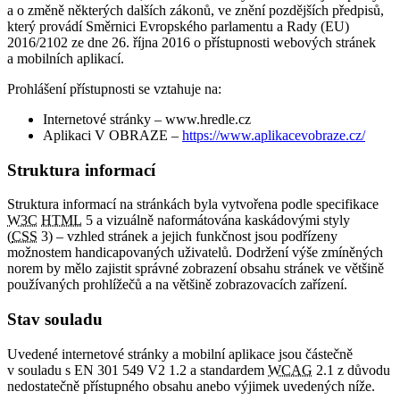
a o změně některých dalších zákonů, ve znění pozdějších předpisů,
který provádí Směrnici Evropského parlamentu a Rady (EU)
2016/2102 ze dne 26. října 2016 o přístupnosti webových stránek
a mobilních aplikací.
Prohlášení přístupnosti se vztahuje na:
Internetové stránky – www.hredle.cz
Aplikaci V OBRAZE –
https://www.aplikacevobraze.cz/
Struktura informací
Struktura informací na stránkách byla vytvořena podle specifikace
W3C
HTML
5 a vizuálně naformátována kaskádovými styly
(
CSS
3) – vzhled stránek a jejich funkčnost jsou podřízeny
možnostem handicapovaných uživatelů. Dodržení výše zmíněných
norem by mělo zajistit správné zobrazení obsahu stránek ve většině
používaných prohlížečů a na většině zobrazovacích zařízení.
Stav souladu
Uvedené internetové stránky a mobilní aplikace jsou částečně
v souladu s EN 301 549 V2 1.2 a standardem
WCAG
2.1 z důvodu
nedostatečně přístupného obsahu anebo výjimek uvedených níže.