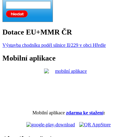
Dotace EU+MMR ČR
Výstavba chodníku podél silnice II/229 v obci Hředle
Mobilní aplikace
Mobilní aplikace
zdarma ke stažení
: