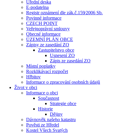
Úřední deska
E-podatelna
Registr oznámení dle zák.č.159⁄2006 Sb.
Povinné informace
CZECH POINT
Veřejnoprávní smlouvy
Obecné informace
ÚZEMNÍ PLÁN OBCE
Zápisy ze zasedání ZO
Zastupitelstvo obce
Usnesení ZO
Zápis ze zasedání ZO
Místní poplatky
Rozklikávací rozpočet
Hřbitov
Informace o zpracování osobních údajů
Život v obci
Informace o obci
Současnost
Strategie obce
Historie
Dějiny
Dávnověk našeho katastru
Pověsti ze Hředel
Kostel Všech Svatých