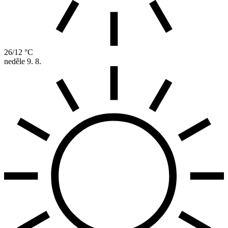
26/12 °C
neděle
9. 8.