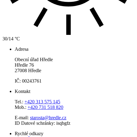
30/14 °C
Adresa
Obecní úřad Hředle
Hředle 76
27008 Hředle
IČ: 00243761
Kontakt
Tel.:
+420 313 575 145
Mob.:
+420 731 518 820
E-mail:
starosta@hredle.cz
ID Datové schránky: isqbgfz
Rychlé odkazy