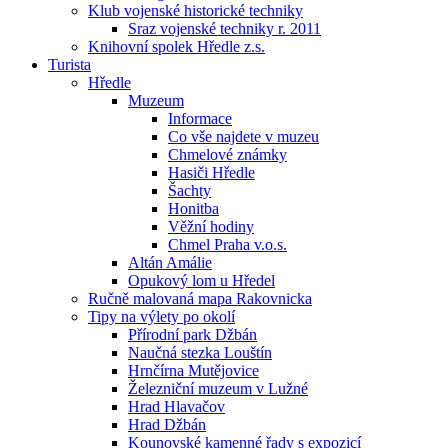
Klub vojenské historické techniky
Sraz vojenské techniky r. 2011
Knihovní spolek Hředle z.s.
Turista
Hředle
Muzeum
Informace
Co vše najdete v muzeu
Chmelové známky
Hasiči Hředle
Šachty
Honitba
Věžní hodiny
Chmel Praha v.o.s.
Altán Amálie
Opukový lom u Hředel
Ručně malovaná mapa Rakovnicka
Tipy na výlety po okolí
Přírodní park Džbán
Naučná stezka Louštín
Hrnčírna Mutějovice
Železniční muzeum v Lužné
Hrad Hlavačov
Hrad Džbán
Kounovské kamenné řady s expozicí