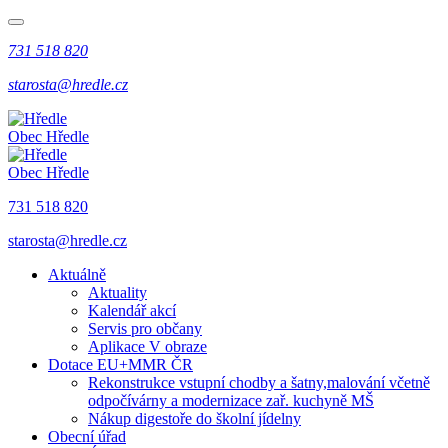
731 518 820
starosta@hredle.cz
Obec Hředle
Obec Hředle
731 518 820
starosta@hredle.cz
Aktuálně
Aktuality
Kalendář akcí
Servis pro občany
Aplikace V obraze
Dotace EU+MMR ČR
Rekonstrukce vstupní chodby a šatny,malování včetně
odpočívárny a modernizace zař. kuchyně MŠ
Nákup digestoře do školní jídelny
Obecní úřad