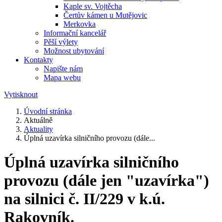
Kaple sv. Vojtěcha
Čertův kámen u Mutějovic
Merkovka
Informační kancelář
Pěší výlety
Možnost ubytování
Kontakty
Napište nám
Mapa webu
Vytisknout
Úvodní stránka
Aktuálně
Aktuality
Úplná uzavírka silničního provozu (dále...
Úplná uzavírka silničního
provozu (dále jen "uzavírka")
na silnici č. II/229 v k.ú.
Rakovník.