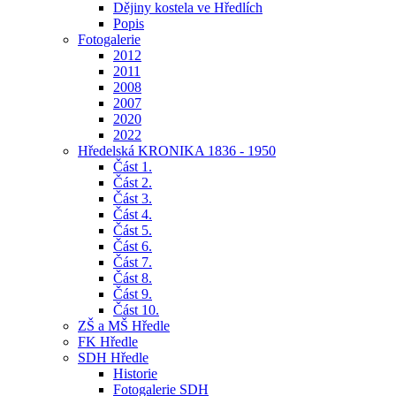
Dějiny kostela ve Hředlích
Popis
Fotogalerie
2012
2011
2008
2007
2020
2022
Hředelská KRONIKA 1836 - 1950
Část 1.
Část 2.
Část 3.
Část 4.
Část 5.
Část 6.
Část 7.
Část 8.
Část 9.
Část 10.
ZŠ a MŠ Hředle
FK Hředle
SDH Hředle
Historie
Fotogalerie SDH