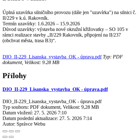
Úplná uzavírka silničního provozu (dále jen "uzavírka") na silnici č.
II/229 v k.ú. Rakovník.
Termín uzavírky: 1.6.2026 – 15.9.2026
Důvod uzavírky: výstavba nové okružní křižovatky – SO 105 v
rámci realizace stavby „II/229 Rakovník, připojení na II/237
(obchvat města, trasa B3)“.
DIO_II-229_Lisanska_vystavba_OK - úprava.pdf
Typ: PDF
dokument, Velikost: 9.28 MB
Přílohy
DIO_II-229_Lisanska_vystavba_OK - úprava.pdf
DIO_II-229_Lisanska_vystavba_OK - úprava.pdf
Typ souboru: PDF dokument, Velikost: 9,28 MB
Datum vložení:
27. 5. 2026 7:10
Datum poslední aktualizace:
27. 5. 2026 7:14
Autor:
Správce Webu