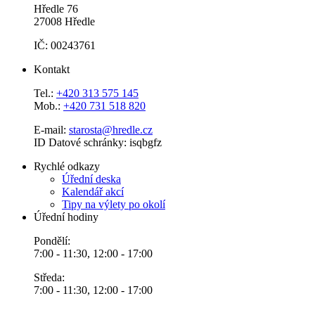
Hředle 76
27008 Hředle
IČ: 00243761
Kontakt
Tel.:
+420 313 575 145
Mob.:
+420 731 518 820
E-mail:
starosta@hredle.cz
ID Datové schránky: isqbgfz
Rychlé odkazy
Úřední deska
Kalendář akcí
Tipy na výlety po okolí
Úřední hodiny
Pondělí:
7:00 - 11:30, 12:00 - 17:00
Středa:
7:00 - 11:30, 12:00 - 17:00