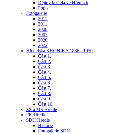
Dějiny kostela ve Hředlích
Popis
Fotogalerie
2012
2011
2008
2007
2020
2022
Hředelská KRONIKA 1836 - 1950
Část 1.
Část 2.
Část 3.
Část 4.
Část 5.
Část 6.
Část 7.
Část 8.
Část 9.
Část 10.
ZŠ a MŠ Hředle
FK Hředle
SDH Hředle
Historie
Fotogalerie SDH