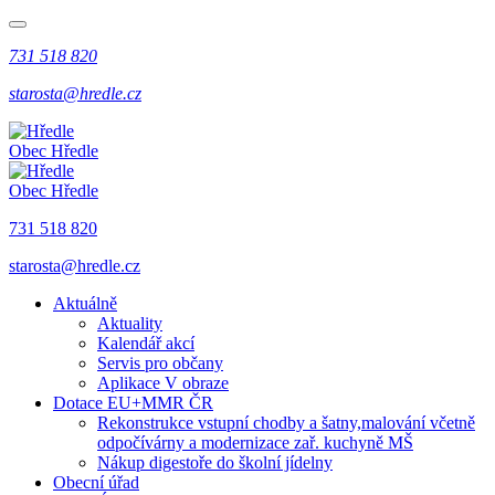
731 518 820
starosta@hredle.cz
Obec Hředle
Obec Hředle
731 518 820
starosta@hredle.cz
Aktuálně
Aktuality
Kalendář akcí
Servis pro občany
Aplikace V obraze
Dotace EU+MMR ČR
Rekonstrukce vstupní chodby a šatny,malování včetně
odpočívárny a modernizace zař. kuchyně MŠ
Nákup digestoře do školní jídelny
Obecní úřad