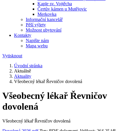
Kaple sv. Vojtěcha
Čertův kámen u Mutějovic
Merkovka
Informační kancelář
Pěší výlety
Možnost ubytování
Kontakty
Napište nám
Mapa webu
Vytisknout
Úvodní stránka
Aktuálně
Aktuality
Všeobecný lékař Řevničov dovolená
Všeobecný lékař Řevničov
dovolená
Všeobecný lékař Řevničov dovolená
Dovolená 2026.pdf
Typ: PDF dokument, Velikost: 264.25 kB