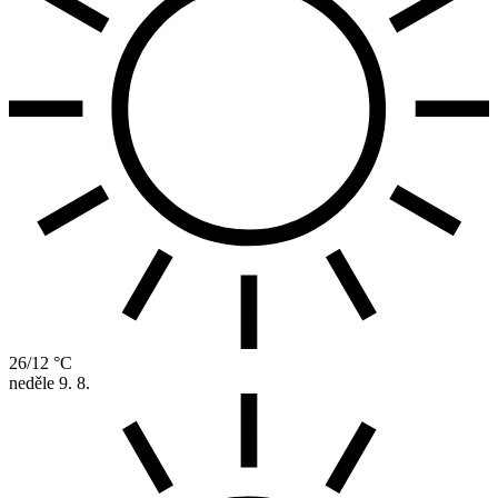
26/12 °C
neděle
9. 8.