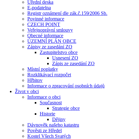
Úřední deska
E-podatelna
Registr oznámení dle zák.č.159⁄2006 Sb.
Povinné informace
CZECH POINT
Veřejnoprávní smlouvy
Obecné informace
ÚZEMNÍ PLÁN OBCE
Zápisy ze zasedání ZO
Zastupitelstvo obce
Usnesení ZO
Zápis ze zasedání ZO
Místní poplatky
Rozklikávací rozpočet
Hřbitov
Informace o zpracování osobních údajů
Život v obci
Informace o obci
Současnost
Strategie obce
Historie
Dějiny
Dávnověk našeho katastru
Pověsti ze Hředel
Kostel Všech Svatých