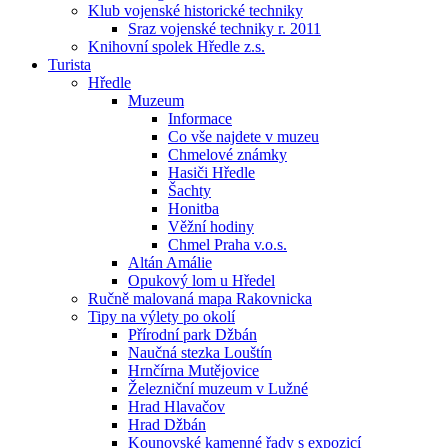
Klub vojenské historické techniky
Sraz vojenské techniky r. 2011
Knihovní spolek Hředle z.s.
Turista
Hředle
Muzeum
Informace
Co vše najdete v muzeu
Chmelové známky
Hasiči Hředle
Šachty
Honitba
Věžní hodiny
Chmel Praha v.o.s.
Altán Amálie
Opukový lom u Hředel
Ručně malovaná mapa Rakovnicka
Tipy na výlety po okolí
Přírodní park Džbán
Naučná stezka Louštín
Hrnčírna Mutějovice
Železniční muzeum v Lužné
Hrad Hlavačov
Hrad Džbán
Kounovské kamenné řady s expozicí